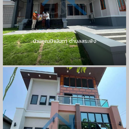
บ้านคุณป้านันทา ตำบลสระพัง