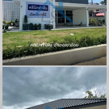
คลินิกทำฟัน อำเภอเขาย้อย