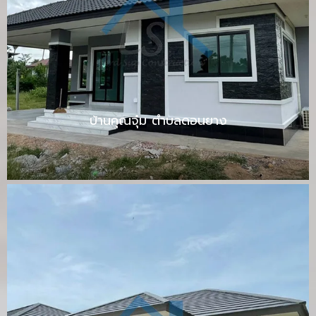
บ้านคุณจุ๋ม ตำบลดอนยาง