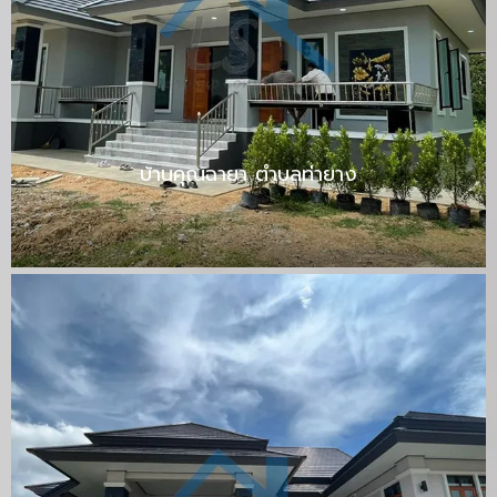
บ้านคุณฉายา ตำบลท่ายาง